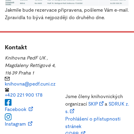
Jakmile bude rezervace připravena, pošleme Vám e-mail.
Zpravidla to bývá nejpozději do druhého dne.
Kontakt
Knihovna PedF UK
,
Magdaleny Rettigové 4,
116 39 Praha 1
knihovna@pedf.cuni.cz
+420 221 900 178
Jsme členy knihovnických
organizací
SKIP
a
SDRUK z.
Facebook
s.
Prohlášení o přístupnosti
Instagram
stránek
GDPR