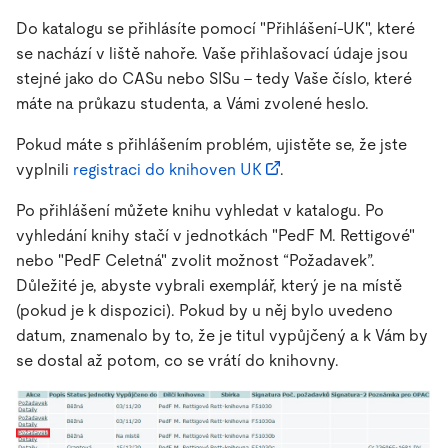
Do katalogu se přihlásíte pomocí "Přihlášení-UK", které
se nachází v liště nahoře. Vaše přihlašovací údaje jsou
stejné jako do CASu nebo SISu - tedy Vaše číslo, které
máte na průkazu studenta, a Vámi zvolené heslo.
Pokud máte s přihlášením problém, ujistěte se, že jste
vyplnili
registraci do knihoven UK
.
Po přihlášení můžete knihu vyhledat v katalogu. Po
vyhledání knihy stačí v jednotkách "PedF M. Rettigové"
nebo "PedF Celetná" zvolit možnost “Požadavek”.
Důležité je, abyste vybrali exemplář, který je na místě
(pokud je k dispozici). Pokud by u něj bylo uvedeno
datum, znamenalo by to, že je titul vypůjčený a k Vám by
se dostal až potom, co se vrátí do knihovny.