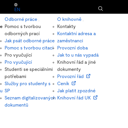
EN
Odborné práce
O knihovně
ze
Pomoc s tvorbou
Kontakty
odborných prací
Kontaktní adresa a
Jak psát odborné práce
zaměstnanci
Pomoc s tvorbou citací
Provozní doba
Pro vyučující
Jak to u nás vypadá
Pro vyučující
Knihovní řád a jiné
Studenti se speciálními
dokumenty
potřebami
Provozní řád
Služby pro studenty s
Ceník
pu
SP
Jak platit zpozdné
Seznam digitalizovaných
Knihovní řád UK
dokumentů