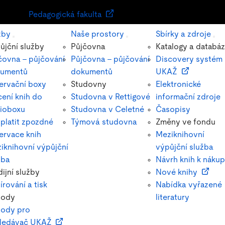
Pedagogická fakulta
žby
Naše prostory
Sbírky a zdroje
ůjční služby
Půjčovna
Katalogy a databá
čovna – půjčování
Půjčovna – půjčování
Discovery systém
umentů
dokumentů
UKAŽ
ervační boxy
Studovny
Elektronické
cení knih do
Studovna v Rettigové
informační zdroje
lioboxu
Studovna v Celetné
Časopisy
 platit zpozdné
Týmová studovna
Změny ve fondu
ervace knih
Meziknihovní
iknihovní výpůjční
výpůjční služba
žba
Návrh knih k náku
dijní služby
Nové knihy
írování a tisk
Nabídka vyřazené
vody
literatury
ody pro
ledávač UKAŽ