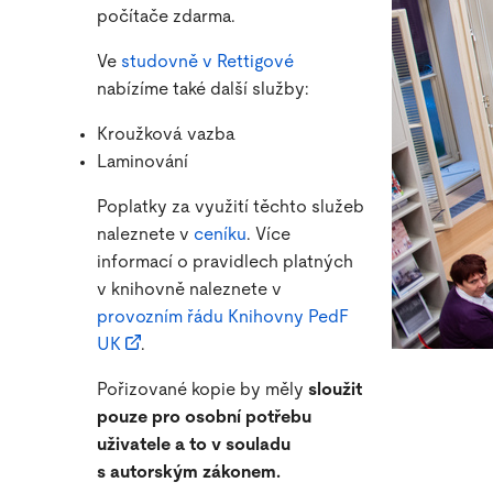
počítače zdarma.
Ve
studovně v Rettigové
nabízíme také další služby:
Kroužková vazba
Laminování
Poplatky za využití těchto služeb
naleznete v
ceníku
. Více
informací o pravidlech platných
v knihovně naleznete v
provozním řádu Knihovny PedF
UK
.
Pořizované kopie by měly
sloužit
pouze pro osobní potřebu
uživatele a to v souladu
s autorským zákonem.