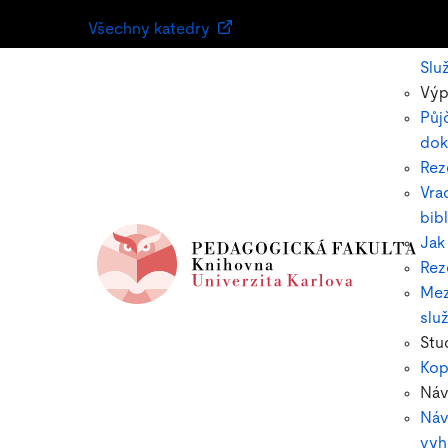
Všechny katedry
Slu
Výp
Půj
dok
Rez
Vra
bib
Jak
Rez
Mez
slu
Stu
Kop
Ná
Náv
vyh