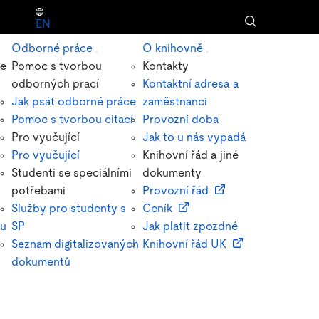
EN
Odborné práce
O knihovně
ze
Pomoc s tvorbou
Kontakty
odborných prací
Kontaktní adresa a
Jak psát odborné práce
zaměstnanci
Pomoc s tvorbou citací
Provozní doba
Pro vyučující
Jak to u nás vypadá
Pro vyučující
Knihovní řád a jiné
Studenti se speciálními
dokumenty
potřebami
Provozní řád
Služby pro studenty s
Ceník
pu
SP
Jak platit zpozdné
Seznam digitalizovaných
Knihovní řád UK
dokumentů