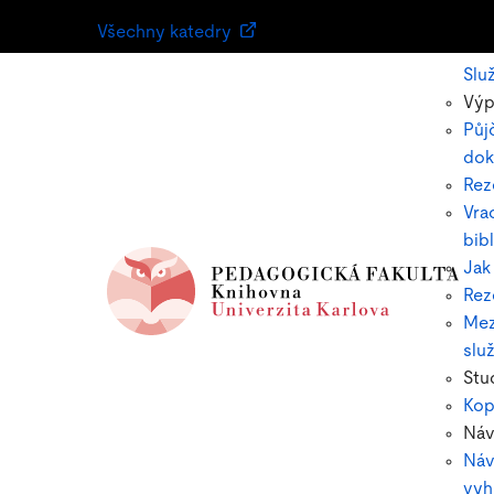
Všechny katedry
Slu
Výp
Půj
dok
Rez
Vra
bib
Jak
Rez
Mez
slu
Stu
Kop
Ná
Náv
vyh