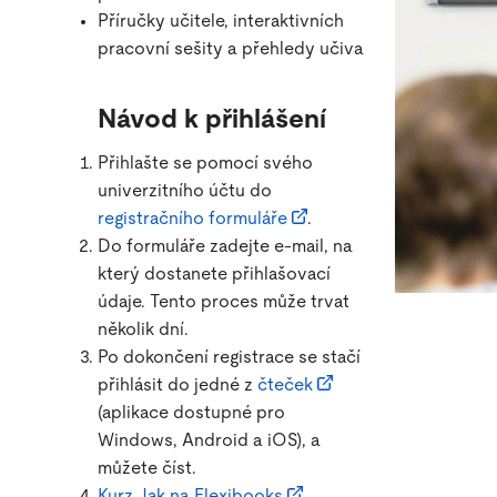
Příručky učitele, interaktivních
pracovní sešity a přehledy učiva
Návod k přihlášení
Přihlašte se pomocí svého
univerzitního účtu do
registračního formuláře
.
Do formuláře zadejte e-mail, na
který dostanete přihlašovací
údaje. Tento proces může trvat
několik dní.
Po dokončení registrace se stačí
přihlásit do jedné z
čteček
(aplikace dostupné pro
Windows, Android a iOS), a
můžete číst.
Kurz Jak na Flexibooks