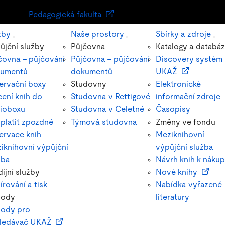
Pedagogická fakulta
žby
Naše prostory
Sbírky a zdroje
ůjční služby
Půjčovna
Katalogy a databá
čovna – půjčování
Půjčovna – půjčování
Discovery systém
umentů
dokumentů
UKAŽ
ervační boxy
Studovny
Elektronické
cení knih do
Studovna v Rettigové
informační zdroje
lioboxu
Studovna v Celetné
Časopisy
 platit zpozdné
Týmová studovna
Změny ve fondu
ervace knih
Meziknihovní
iknihovní výpůjční
výpůjční služba
žba
Návrh knih k náku
dijní služby
Nové knihy
írování a tisk
Nabídka vyřazené
vody
literatury
ody pro
ledávač UKAŽ