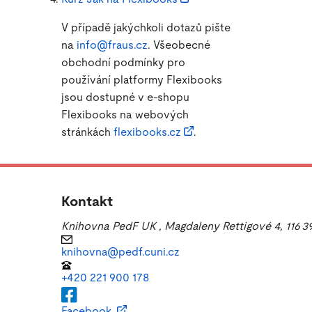
V případě jakýchkoli dotazů pište
na
info@fraus.cz
. Všeobecné
obchodní podmínky pro
používání platformy Flexibooks
jsou dostupné v e-shopu
Flexibooks na webových
stránkách
flexibooks.cz
.
Kontakt
Knihovna PedF UK
,
Magdaleny Rettigové 4, 116 3
knihovna@pedf.cuni.cz
+420 221 900 178
Facebook