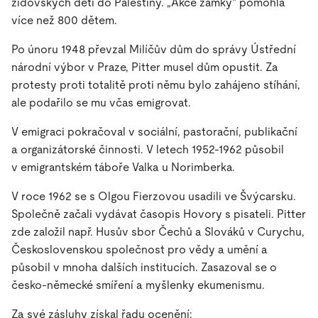
židovských dětí do Palestiny. „Akce zámky“ pomohla
více než 800 dětem.
Po únoru 1948 převzal Milíčův dům do správy Ústřední
národní výbor v Praze, Pitter musel dům opustit. Za
protesty proti totalitě proti němu bylo zahájeno stíhání,
ale podařilo se mu včas emigrovat.
V emigraci pokračoval v sociální, pastorační, publikační
a organizátorské činnosti. V letech 1952-1962 působil
v emigrantském táboře Valka u Norimberka.
V roce 1962 se s Olgou Fierzovou usadili ve Švýcarsku.
Společně začali vydávat časopis Hovory s pisateli. Pitter
zde založil např. Husův sbor Čechů a Slováků v Curychu,
Československou společnost pro vědy a umění a
působil v mnoha dalších institucích. Zasazoval se o
česko-německé smíření a myšlenky ekumenismu.
Za své zásluhy získal řadu ocenění: