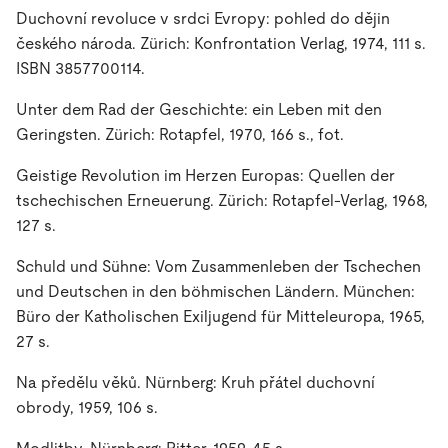
Duchovní revoluce v srdci Evropy: pohled do dějin
českého národa
. Zürich: Konfrontation Verlag, 1974, 111 s.
ISBN 3857700114.
Unter dem Rad der Geschichte: ein Leben mit den
Geringsten
. Zürich: Rotapfel, 1970, 166 s., fot.
Geistige Revolution im Herzen Europas: Quellen der
tschechischen Erneuerung
. Zürich: Rotapfel-Verlag, 1968,
127 s.
Schuld und Sühne: Vom Zusammenleben der Tschechen
und Deutschen in den böhmischen Ländern
. München:
Büro der Katholischen Exiljugend für Mitteleuropa, 1965,
27 s.
Na předělu věků
. Nürnberg: Kruh přátel duchovní
obrody, 1959, 106 s.