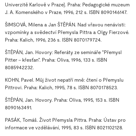
Univerzitě Karlově v Praze]
. Praha: Pedagogické muzeum
J. A. Komenského v Praze, 1996, 212 s. ISBN 8090146147.
ŠIMSOVÁ, Milena a Jan ŠTĚPÁN.
Nad vřavou nenávisti:
vzpomínky a svědectví Přemysla Pittra a Olgy Fierzové
.
Praha: Kalich, 1996, 236 s. ISBN 8070179724.
ŠTĚPÁN, Jan.
Hovory: Referáty ze semináře "Přemysl
Pitter - křesťan"
. Praha: Oliva, 1996, 133 s. ISBN
8085942232.
KOHN, Pavel.
Můj život nepatří mně: čtení o Přemyslu
Pittrovi
. Praha: Kalich, 1995, 78 s. ISBN 8070178523.
ŠTĚPÁN, Jan.
Hovory
. Praha: Oliva, 1995, 153 s. ISBN
8090163491.
PASÁK, Tomáš.
Život Přemysla Pittra
. Praha: Ústav pro
informace ve vzdělávání, 1995, 83 s. ISBN 8021102128.