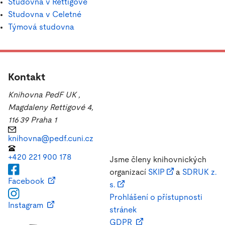
Studovna v Rettigové
Studovna v Celetné
Týmová studovna
Kontakt
Knihovna PedF UK
,
Magdaleny Rettigové 4,
116 39 Praha 1
knihovna@pedf.cuni.cz
+420 221 900 178
Jsme členy knihovnických
organizací
SKIP
a
SDRUK z.
Facebook
s.
Prohlášení o přístupnosti
Instagram
stránek
GDPR