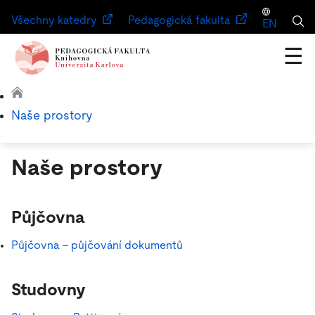
Všechny katedry
Pedagogická fakulta
EN
☰
Naše prostory
Naše prostory
Půjčovna
Půjčovna – půjčování dokumentů
Studovny