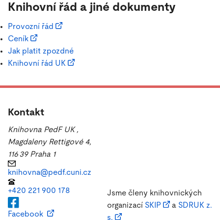
Knihovní řád a jiné dokumenty
Provozní řád
Ceník
Jak platit zpozdné
Knihovní řád UK
Kontakt
Knihovna PedF UK
,
Magdaleny Rettigové 4,
116 39 Praha 1
knihovna@pedf.cuni.cz
+420 221 900 178
Jsme členy knihovnických
organizací
SKIP
a
SDRUK z.
Facebook
s.